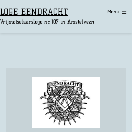
Ga
LOGE EENDRACHT
Menu
naar
Vrijmetselaarsloge nr. 107 in Amstelveen
de
inhoud